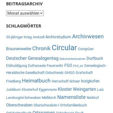
BEITRAGSARCHIV
Beitragsarchiv
SCHLAGWÖRTER
Archivwesen
Archivstudium
30-jähriger Krieg
Amtzell
Circular
Chronik
Braunenweiler
CompGen
Deutscher Genealogentag
Dorfbuch
Dokumentenscanner
FGO
Erbhuldigung
Euthanasie
Feuerwehr
Genealogisch-
FGO_eV
Heraldische Gesellschaft Ostschweiz
GHGO
Grafschaft
Heimatbuch
Inzigkofen
Friedberg
Herrschaft Scheer
Kloster Weingarten
Jubiläum
Klosterhof Eggenreute
Laiz
Namensliste
Landvogtei Schwaben
Meßkirch
Nickhof
Oberschwaben
Oberschwaben-l
Ortsfamilienbuch
Ortsnamen