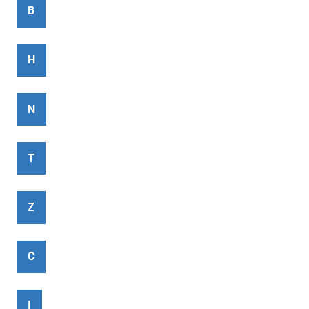
B
H
N
T
Z
C
I