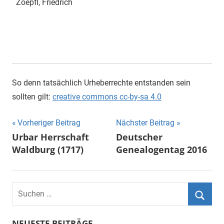
Zoepfl, Friedrich
So denn tatsächlich Urheberrechte entstanden sein
sollten gilt:
creative commons cc-by-sa 4.0
Beitragsnavigation
Vorheriger Beitrag
Nächster Beitrag
Urbar Herrschaft
Deutscher
Waldburg (1717)
Genealogentag 2016
Suchen
nach:
Suche
NEUESTE BEITRÄGE