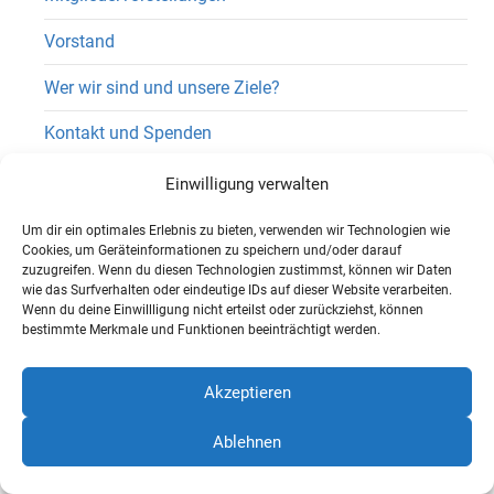
Vorstand
Wer wir sind und unsere Ziele?
Kontakt und Spenden
Mitgliedsantrag und Satzung
Einwilligung verwalten
Presseschau
Um dir ein optimales Erlebnis zu bieten, verwenden wir Technologien wie
Cookies, um Geräteinformationen zu speichern und/oder darauf
Interner Bereich
zuzugreifen. Wenn du diesen Technologien zustimmst, können wir Daten
wie das Surfverhalten oder eindeutige IDs auf dieser Website verarbeiten.
Wenn du deine Einwillligung nicht erteilst oder zurückziehst, können
Interner Bereich – Circular
bestimmte Merkmale und Funktionen beeinträchtigt werden.
Interner Bereich – Protokolle
Akzeptieren
Interner Bereich – Bibliothek
Ablehnen
Interner Bereich – Nextcloud