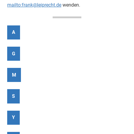
mailto:frank@leiprecht.de
wenden.
A
G
M
S
Y