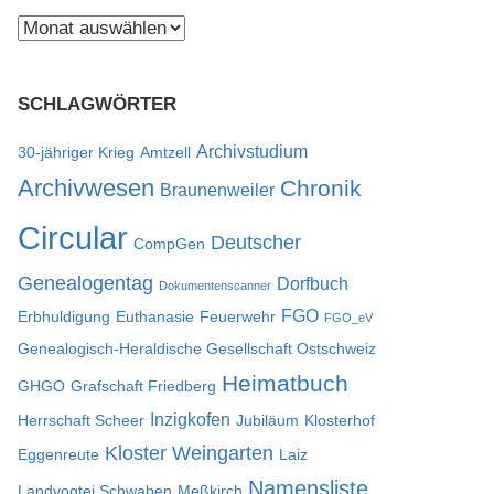
Beitragsarchiv
SCHLAGWÖRTER
Archivstudium
30-jähriger Krieg
Amtzell
Archivwesen
Chronik
Braunenweiler
Circular
Deutscher
CompGen
Genealogentag
Dorfbuch
Dokumentenscanner
FGO
Erbhuldigung
Euthanasie
Feuerwehr
FGO_eV
Genealogisch-Heraldische Gesellschaft Ostschweiz
Heimatbuch
GHGO
Grafschaft Friedberg
Inzigkofen
Herrschaft Scheer
Jubiläum
Klosterhof
Kloster Weingarten
Eggenreute
Laiz
Namensliste
Landvogtei Schwaben
Meßkirch