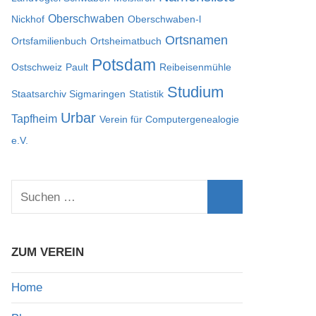
Oberschwaben
Nickhof
Oberschwaben-l
Ortsnamen
Ortsfamilienbuch
Ortsheimatbuch
Potsdam
Ostschweiz
Pault
Reibeisenmühle
Studium
Staatsarchiv Sigmaringen
Statistik
Urbar
Tapfheim
Verein für Computergenealogie
e.V.
Suchen
nach:
Suchen
ZUM VEREIN
Home