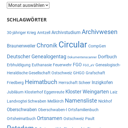
Beitragsarchiv
SCHLAGWÖRTER
Archivwesen
Archivstudium
30-jähriger Krieg
Amtzell
Circular
Chronik
Braunenweiler
CompGen
Deutscher Genealogentag
Dorfbuch
Dokumentenscanner
FGO
Erbhuldigung
Euthanasie
Feuerwehr
Genealogisch-
FGO_eV
Heraldische Gesellschaft Ostschweiz
GHGO
Grafschaft
Heimatbuch
Inzigkofen
Friedberg
Herrschaft Scheer
Kloster Weingarten
Jubiläum
Klosterhof Eggenreute
Laiz
Namensliste
Landvogtei Schwaben
Meßkirch
Nickhof
Oberschwaben
Oberschwaben-l
Ortsfamilienbuch
Ortsnamen
Ortsheimatbuch
Ostschweiz
Pault