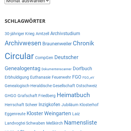
Beitragsarchiv
SCHLAGWÖRTER
Archivstudium
30-jähriger Krieg
Amtzell
Archivwesen
Chronik
Braunenweiler
Circular
Deutscher
CompGen
Genealogentag
Dorfbuch
Dokumentenscanner
FGO
Erbhuldigung
Euthanasie
Feuerwehr
FGO_eV
Genealogisch-Heraldische Gesellschaft Ostschweiz
Heimatbuch
GHGO
Grafschaft Friedberg
Inzigkofen
Herrschaft Scheer
Jubiläum
Klosterhof
Kloster Weingarten
Eggenreute
Laiz
Namensliste
Landvogtei Schwaben
Meßkirch