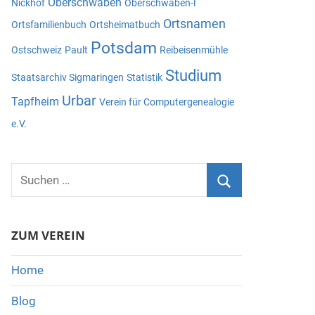
Oberschwaben
Nickhof
Oberschwaben-l
Ortsnamen
Ortsfamilienbuch
Ortsheimatbuch
Potsdam
Ostschweiz
Pault
Reibeisenmühle
Studium
Staatsarchiv Sigmaringen
Statistik
Urbar
Tapfheim
Verein für Computergenealogie
e.V.
Suchen
nach:
Suchen
ZUM VEREIN
Home
Blog