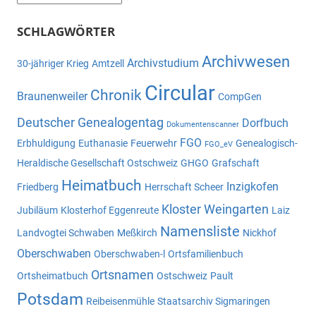
SCHLAGWÖRTER
Archivwesen
Archivstudium
30-jähriger Krieg
Amtzell
Circular
Chronik
Braunenweiler
CompGen
Deutscher Genealogentag
Dorfbuch
Dokumentenscanner
FGO
Erbhuldigung
Euthanasie
Feuerwehr
Genealogisch-
FGO_eV
Heraldische Gesellschaft Ostschweiz
GHGO
Grafschaft
Heimatbuch
Inzigkofen
Friedberg
Herrschaft Scheer
Kloster Weingarten
Jubiläum
Klosterhof Eggenreute
Laiz
Namensliste
Landvogtei Schwaben
Meßkirch
Nickhof
Oberschwaben
Oberschwaben-l
Ortsfamilienbuch
Ortsnamen
Ortsheimatbuch
Ostschweiz
Pault
Potsdam
Reibeisenmühle
Staatsarchiv Sigmaringen