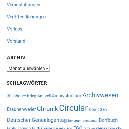
Veranstaltungen
Veröffentlichungen
Vorlass
Vorstand
ARCHIV
Archiv
SCHLAGWÖRTER
Archivwesen
Archivstudium
30-jähriger Krieg
Amtzell
Circular
Chronik
Braunenweiler
CompGen
Deutscher Genealogentag
Dorfbuch
Dokumentenscanner
FGO
Erbhuldigung
Euthanasie
Feuerwehr
Genealogisch-
FGO_eV