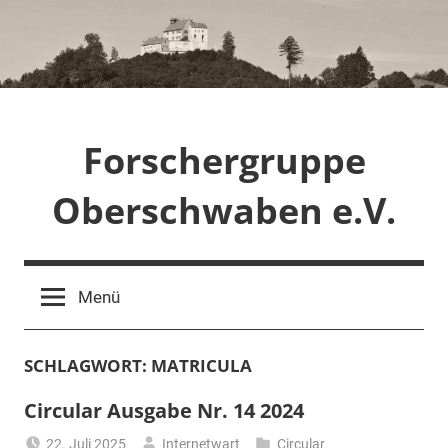
Zum
Inhalt
springen
Forschergruppe
Oberschwaben e.V.
Menü
SCHLAGWORT:
MATRICULA
Circular Ausgabe Nr. 14 2024
22. Juli 2025
Internetwart
Circular