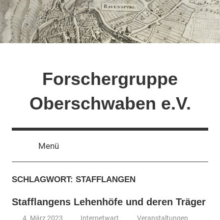
Zum
Inhalt
springen
Forschergruppe
Oberschwaben e.V.
Menü
SCHLAGWORT:
STAFFLANGEN
Stafflangens Lehenhöfe und deren Träger
4. März 2023
Internetwart
Veranstaltungen