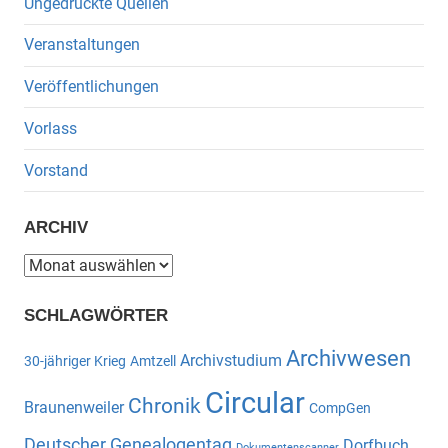
Ungedruckte Quellen
Veranstaltungen
Veröffentlichungen
Vorlass
Vorstand
ARCHIV
Archiv
SCHLAGWÖRTER
Archivwesen
Archivstudium
30-jähriger Krieg
Amtzell
Circular
Chronik
Braunenweiler
CompGen
Deutscher Genealogentag
Dorfbuch
Dokumentenscanner