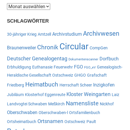
Beitragsarchiv
SCHLAGWÖRTER
Archivwesen
Archivstudium
30-jähriger Krieg
Amtzell
Circular
Chronik
Braunenweiler
CompGen
Deutscher Genealogentag
Dorfbuch
Dokumentenscanner
FGO
Erbhuldigung
Euthanasie
Feuerwehr
Genealogisch-
FGO_eV
Heraldische Gesellschaft Ostschweiz
GHGO
Grafschaft
Heimatbuch
Inzigkofen
Friedberg
Herrschaft Scheer
Kloster Weingarten
Jubiläum
Klosterhof Eggenreute
Laiz
Namensliste
Landvogtei Schwaben
Meßkirch
Nickhof
Oberschwaben
Oberschwaben-l
Ortsfamilienbuch
Ortsnamen
Ortsheimatbuch
Ostschweiz
Pault