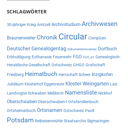
SCHLAGWÖRTER
Archivwesen
Archivstudium
30-jähriger Krieg
Amtzell
Circular
Chronik
Braunenweiler
CompGen
Deutscher Genealogentag
Dorfbuch
Dokumentenscanner
FGO
Erbhuldigung
Euthanasie
Feuerwehr
Genealogisch-
FGO_eV
Heraldische Gesellschaft Ostschweiz
GHGO
Grafschaft
Heimatbuch
Inzigkofen
Friedberg
Herrschaft Scheer
Kloster Weingarten
Jubiläum
Klosterhof Eggenreute
Laiz
Namensliste
Landvogtei Schwaben
Meßkirch
Nickhof
Oberschwaben
Oberschwaben-l
Ortsfamilienbuch
Ortsnamen
Ortsheimatbuch
Ostschweiz
Pault
Potsdam
Reibeisenmühle
Staatsarchiv Sigmaringen