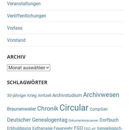
Veranstaltungen
Veröffentlichungen
Vorlass
Vorstand
ARCHIV
Archiv
SCHLAGWÖRTER
Archivwesen
Archivstudium
30-jähriger Krieg
Amtzell
Circular
Chronik
Braunenweiler
CompGen
Deutscher Genealogentag
Dorfbuch
Dokumentenscanner
FGO
Erbhuldigung
Euthanasie
Feuerwehr
Genealogisch-
FGO_eV