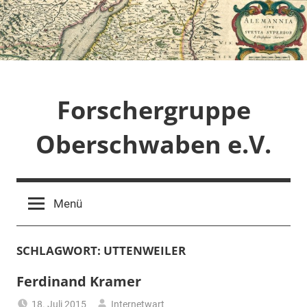
Zum
Inhalt
springen
Forschergruppe
Oberschwaben e.V.
Menü
SCHLAGWORT:
UTTENWEILER
Ferdinand Kramer
18. Juli 2015
Internetwart