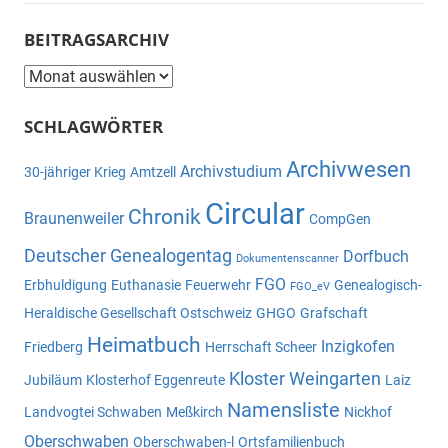
BEITRAGSARCHIV
Beitragsarchiv
SCHLAGWÖRTER
Archivwesen
Archivstudium
30-jähriger Krieg
Amtzell
Circular
Chronik
Braunenweiler
CompGen
Deutscher Genealogentag
Dorfbuch
Dokumentenscanner
FGO
Erbhuldigung
Euthanasie
Feuerwehr
Genealogisch-
FGO_eV
Heraldische Gesellschaft Ostschweiz
GHGO
Grafschaft
Heimatbuch
Inzigkofen
Friedberg
Herrschaft Scheer
Kloster Weingarten
Jubiläum
Klosterhof Eggenreute
Laiz
Namensliste
Landvogtei Schwaben
Meßkirch
Nickhof
Oberschwaben
Oberschwaben-l
Ortsfamilienbuch