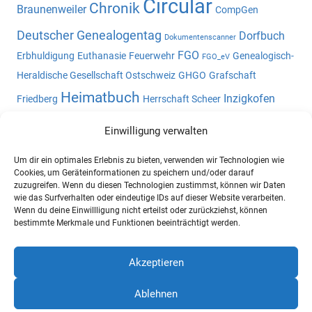
Circular
Chronik
Braunenweiler
CompGen
Deutscher Genealogentag
Dorfbuch
Dokumentenscanner
FGO
Erbhuldigung
Euthanasie
Feuerwehr
Genealogisch-
FGO_eV
Heraldische Gesellschaft Ostschweiz
GHGO
Grafschaft
Heimatbuch
Inzigkofen
Friedberg
Herrschaft Scheer
Kloster Weingarten
Jubiläum
Klosterhof Eggenreute
Laiz
Einwilligung verwalten
Namensliste
Landvogtei Schwaben
Meßkirch
Nickhof
Um dir ein optimales Erlebnis zu bieten, verwenden wir Technologien wie
Oberschwaben
Oberschwaben-l
Ortsfamilienbuch
Cookies, um Geräteinformationen zu speichern und/oder darauf
Ortsnamen
zuzugreifen. Wenn du diesen Technologien zustimmst, können wir Daten
Ortsheimatbuch
Ostschweiz
Pault
wie das Surfverhalten oder eindeutige IDs auf dieser Website verarbeiten.
Potsdam
Wenn du deine Einwillligung nicht erteilst oder zurückziehst, können
Reibeisenmühle
Staatsarchiv Sigmaringen
bestimmte Merkmale und Funktionen beeinträchtigt werden.
Studium
Urbar
Tapfheim
Statistik
Verein für
Computergenealogie e.V.
Akzeptieren
Ablehnen
WordPress-Theme: Mercia von ThemeZee.