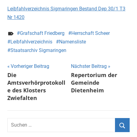
Leibfahlverzeichnis Sigmaringen Bestand Dep 30/1 T3
Nr 1420
Grafschaft Friedberg
Herrschaft Scheer
Leibfahlverzeichnis
Namensliste
Staatsarchiv Sigmaringen
Beitragsnavigation
Vorheriger Beitrag
Nächster Beitrag
Die
Repertorium der
Amtsverhörprotokoll
Gemeinde
e des Klosters
Dietenheim
Zwiefalten
Suchen
nach:
Suche