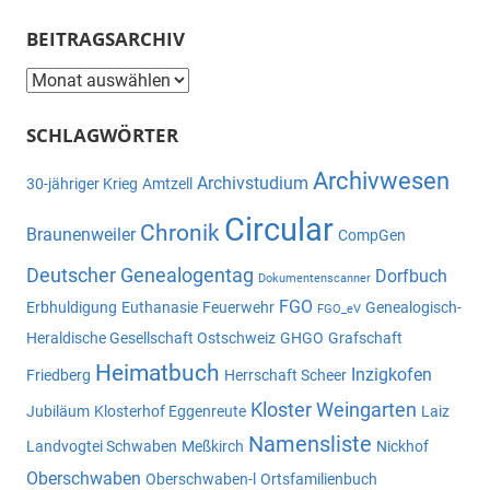
BEITRAGSARCHIV
Beitragsarchiv
SCHLAGWÖRTER
Archivwesen
Archivstudium
30-jähriger Krieg
Amtzell
Circular
Chronik
Braunenweiler
CompGen
Deutscher Genealogentag
Dorfbuch
Dokumentenscanner
FGO
Erbhuldigung
Euthanasie
Feuerwehr
Genealogisch-
FGO_eV
Heraldische Gesellschaft Ostschweiz
GHGO
Grafschaft
Heimatbuch
Inzigkofen
Friedberg
Herrschaft Scheer
Kloster Weingarten
Jubiläum
Klosterhof Eggenreute
Laiz
Namensliste
Landvogtei Schwaben
Meßkirch
Nickhof
Oberschwaben
Oberschwaben-l
Ortsfamilienbuch