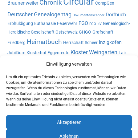
Circular
Chronik
Braunenweiler
CompGen
Deutscher Genealogentag
Dorfbuch
Dokumentenscanner
FGO
Erbhuldigung
Euthanasie
Feuerwehr
Genealogisch-
FGO_eV
Heraldische Gesellschaft Ostschweiz
GHGO
Grafschaft
Heimatbuch
Inzigkofen
Friedberg
Herrschaft Scheer
Kloster Weingarten
Jubiläum
Klosterhof Eggenreute
Laiz
Namensliste
Landvogtei Schwaben
Meßkirch
Nickhof
Einwilligung verwalten
Oberschwaben
Oberschwaben-l
Ortsfamilienbuch
Um dir ein optimales Erlebnis zu bieten, verwenden wir Technologien wie
Ortsnamen
Ortsheimatbuch
Ostschweiz
Pault
Cookies, um Geräteinformationen zu speichern und/oder darauf
zuzugreifen. Wenn du diesen Technologien zustimmst, können wir Daten
Potsdam
Reibeisenmühle
Staatsarchiv Sigmaringen
wie das Surfverhalten oder eindeutige IDs auf dieser Website verarbeiten.
Wenn du deine Einwillligung nicht erteilst oder zurückziehst, können
Studium
Urbar
Tapfheim
Statistik
Verein für
bestimmte Merkmale und Funktionen beeinträchtigt werden.
Computergenealogie e.V.
Akzeptieren
Ablehnen