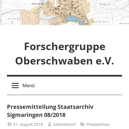
Zum
Inhalt
springen
Forschergruppe
Oberschwaben e.V.
Menü
Pressemitteilung Staatsarchiv
Sigmaringen 08/2018
31. August 2018
Internetwart
Presseschau