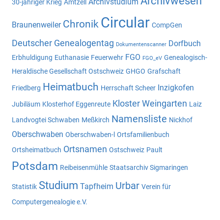
Archivwesen
Archivstudium
30-jähriger Krieg
Amtzell
Circular
Chronik
Braunenweiler
CompGen
Deutscher Genealogentag
Dorfbuch
Dokumentenscanner
FGO
Erbhuldigung
Euthanasie
Feuerwehr
Genealogisch-
FGO_eV
Heraldische Gesellschaft Ostschweiz
GHGO
Grafschaft
Heimatbuch
Inzigkofen
Friedberg
Herrschaft Scheer
Kloster Weingarten
Jubiläum
Klosterhof Eggenreute
Laiz
Namensliste
Landvogtei Schwaben
Meßkirch
Nickhof
Oberschwaben
Oberschwaben-l
Ortsfamilienbuch
Ortsnamen
Ortsheimatbuch
Ostschweiz
Pault
Potsdam
Reibeisenmühle
Staatsarchiv Sigmaringen
Studium
Urbar
Tapfheim
Statistik
Verein für
Computergenealogie e.V.