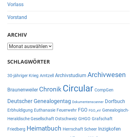
Vorlass
Vorstand
ARCHIV
Archiv
SCHLAGWÖRTER
Archivwesen
Archivstudium
30-jähriger Krieg
Amtzell
Circular
Chronik
Braunenweiler
CompGen
Deutscher Genealogentag
Dorfbuch
Dokumentenscanner
FGO
Erbhuldigung
Euthanasie
Feuerwehr
Genealogisch-
FGO_eV
Heraldische Gesellschaft Ostschweiz
GHGO
Grafschaft
Heimatbuch
Inzigkofen
Friedberg
Herrschaft Scheer