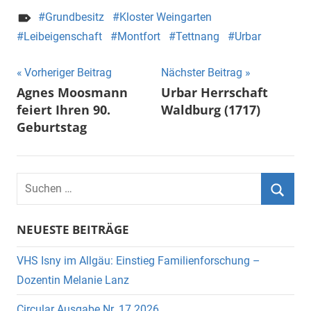
Grundbesitz
Kloster Weingarten
Leibeigenschaft
Montfort
Tettnang
Urbar
Beitragsnavigation
Vorheriger Beitrag
Nächster Beitrag
Agnes Moosmann
Urbar Herrschaft
feiert Ihren 90.
Waldburg (1717)
Geburtstag
Suchen
nach:
Suche
NEUESTE BEITRÄGE
VHS Isny im Allgäu: Einstieg Familienforschung –
Dozentin Melanie Lanz
Circular Ausgabe Nr. 17 2026