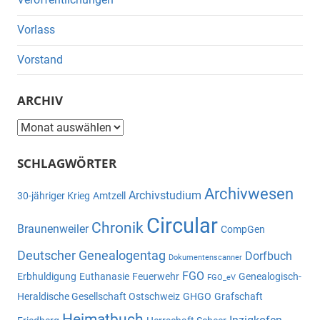
Vorlass
Vorstand
ARCHIV
Archiv
SCHLAGWÖRTER
Archivwesen
Archivstudium
30-jähriger Krieg
Amtzell
Circular
Chronik
Braunenweiler
CompGen
Deutscher Genealogentag
Dorfbuch
Dokumentenscanner
FGO
Erbhuldigung
Euthanasie
Feuerwehr
Genealogisch-
FGO_eV
Heraldische Gesellschaft Ostschweiz
GHGO
Grafschaft
Heimatbuch