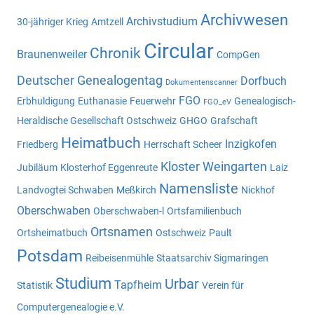
Archivwesen
Archivstudium
30-jähriger Krieg
Amtzell
Circular
Chronik
Braunenweiler
CompGen
Deutscher Genealogentag
Dorfbuch
Dokumentenscanner
FGO
Erbhuldigung
Euthanasie
Feuerwehr
Genealogisch-
FGO_eV
Heraldische Gesellschaft Ostschweiz
GHGO
Grafschaft
Heimatbuch
Inzigkofen
Friedberg
Herrschaft Scheer
Kloster Weingarten
Jubiläum
Klosterhof Eggenreute
Laiz
Namensliste
Landvogtei Schwaben
Meßkirch
Nickhof
Oberschwaben
Oberschwaben-l
Ortsfamilienbuch
Ortsnamen
Ortsheimatbuch
Ostschweiz
Pault
Potsdam
Reibeisenmühle
Staatsarchiv Sigmaringen
Studium
Urbar
Tapfheim
Statistik
Verein für
Computergenealogie e.V.