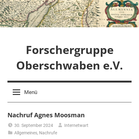
Zum
Inhalt
springen
Forschergruppe
Oberschwaben e.V.
Menü
Nachruf Agnes Moosman
30. September 2024
Internetwart
Allgemeines
,
Nachrufe