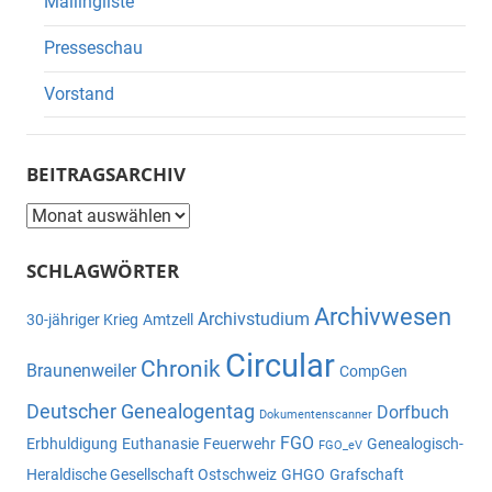
Mailingliste
Presseschau
Vorstand
BEITRAGSARCHIV
Beitragsarchiv
SCHLAGWÖRTER
Archivwesen
Archivstudium
30-jähriger Krieg
Amtzell
Circular
Chronik
Braunenweiler
CompGen
Deutscher Genealogentag
Dorfbuch
Dokumentenscanner
FGO
Erbhuldigung
Euthanasie
Feuerwehr
Genealogisch-
FGO_eV
Heraldische Gesellschaft Ostschweiz
GHGO
Grafschaft