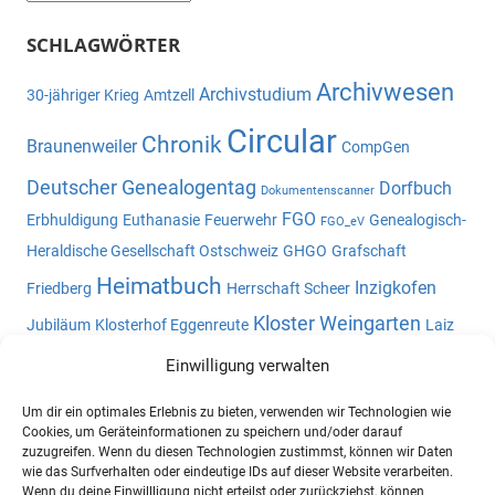
SCHLAGWÖRTER
Archivwesen
Archivstudium
30-jähriger Krieg
Amtzell
Circular
Chronik
Braunenweiler
CompGen
Deutscher Genealogentag
Dorfbuch
Dokumentenscanner
FGO
Erbhuldigung
Euthanasie
Feuerwehr
Genealogisch-
FGO_eV
Heraldische Gesellschaft Ostschweiz
GHGO
Grafschaft
Heimatbuch
Inzigkofen
Friedberg
Herrschaft Scheer
Kloster Weingarten
Jubiläum
Klosterhof Eggenreute
Laiz
Namensliste
Landvogtei Schwaben
Meßkirch
Nickhof
Einwilligung verwalten
Oberschwaben
Oberschwaben-l
Ortsfamilienbuch
Um dir ein optimales Erlebnis zu bieten, verwenden wir Technologien wie
Ortsnamen
Ortsheimatbuch
Ostschweiz
Pault
Cookies, um Geräteinformationen zu speichern und/oder darauf
zuzugreifen. Wenn du diesen Technologien zustimmst, können wir Daten
Potsdam
Reibeisenmühle
Staatsarchiv Sigmaringen
wie das Surfverhalten oder eindeutige IDs auf dieser Website verarbeiten.
Wenn du deine Einwillligung nicht erteilst oder zurückziehst, können