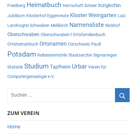
Heimatbuch
Inzigkofen
Friedberg
Herrschaft Scheer
Kloster Weingarten
Jubiläum
Klosterhof Eggenreute
Laiz
Namensliste
Landvogtei Schwaben
Meßkirch
Nickhof
Oberschwaben
Oberschwaben-l
Ortsfamilienbuch
Ortsnamen
Ortsheimatbuch
Ostschweiz
Pault
Potsdam
Reibeisenmühle
Staatsarchiv Sigmaringen
Studium
Urbar
Tapfheim
Statistik
Verein für
Computergenealogie e.V.
Suchen
nach:
Suche
ZUM VEREIN
Home