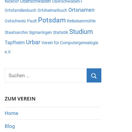
Oberschwaben
Nickhof
Oberschwaben-l
Ortsnamen
Ortsfamilienbuch
Ortsheimatbuch
Potsdam
Ostschweiz
Pault
Reibeisenmühle
Studium
Staatsarchiv Sigmaringen
Statistik
Urbar
Tapfheim
Verein für Computergenealogie
e.V.
Suchen
nach:
Suchen
ZUM VEREIN
Home
Blog