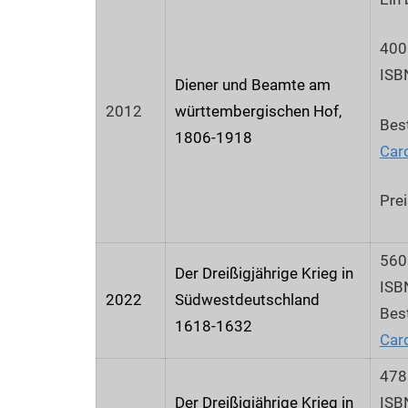
400
ISB
Diener und Beamte am
2012
württembergischen Hof,
Best
1806-1918
Car
Prei
560
Der Dreißigjährige Krieg in
ISB
2022
Südwestdeutschland
Best
1618-1632
Car
478
Der Dreißigjährige Krieg in
ISB