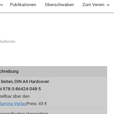
Publikationen
Oberschwaben
Zum Verein
ikationen
chreibung
 Seiten, DIN A4 Hardcover
N 978-3-86424-048-5
ellbar über den
damina Verlag
Preis: 45 €
biografisches Verzeichnis