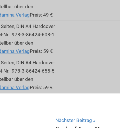
ellbar über den
damina Verlag
Preis: 49 €
 Seiten, DIN A4 Hardcover
N-Nr.: 978-3-86424-608-1
ellbar über den
damina Verlag
Preis: 59 €
 Seiten, DIN A4 Hardcover
N-Nr.: 978-3-86424-655-5
ellbar über den
damina Verlag
Preis: 59 €
Nächster Beitrag