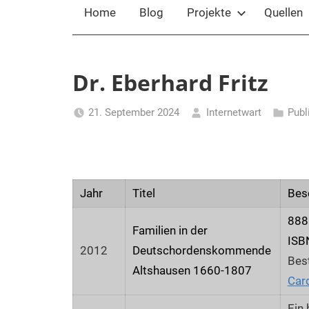
Home
Blog
Projekte
Quellen
Dr. Eberhard Fritz
21. September 2024
Internetwart
Publ
Jahr
Titel
Bes
888
Familien in der
ISB
2012
Deutschordenskommende
Best
Altshausen 1660-1807
Car
Ein 