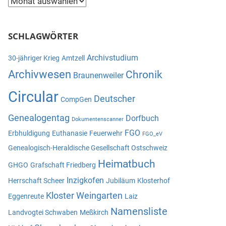
Beitragsarchiv
SCHLAGWÖRTER
Archivstudium
30-jähriger Krieg
Amtzell
Archivwesen
Chronik
Braunenweiler
Circular
Deutscher
CompGen
Genealogentag
Dorfbuch
Dokumentenscanner
FGO
Erbhuldigung
Euthanasie
Feuerwehr
FGO_eV
Genealogisch-Heraldische Gesellschaft Ostschweiz
Heimatbuch
GHGO
Grafschaft Friedberg
Inzigkofen
Herrschaft Scheer
Jubiläum
Klosterhof
Kloster Weingarten
Eggenreute
Laiz
Namensliste
Landvogtei Schwaben
Meßkirch