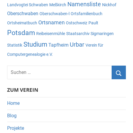
Namensliste
Landvogtei Schwaben
Meßkirch
Nickhof
Oberschwaben
Oberschwaben-l
Ortsfamilienbuch
Ortsnamen
Ortsheimatbuch
Ostschweiz
Pault
Potsdam
Reibeisenmühle
Staatsarchiv Sigmaringen
Studium
Urbar
Tapfheim
Statistik
Verein für
Computergenealogie e.V.
Suchen
nach:
Suche
ZUM VEREIN
Home
Blog
Projekte