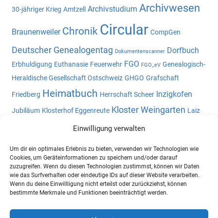
Archivwesen
Archivstudium
30-jähriger Krieg
Amtzell
Circular
Chronik
Braunenweiler
CompGen
Deutscher Genealogentag
Dorfbuch
Dokumentenscanner
FGO
Erbhuldigung
Euthanasie
Feuerwehr
Genealogisch-
FGO_eV
Heraldische Gesellschaft Ostschweiz
GHGO
Grafschaft
Heimatbuch
Inzigkofen
Friedberg
Herrschaft Scheer
Kloster Weingarten
Jubiläum
Klosterhof Eggenreute
Laiz
Namensliste
Landvogtei Schwaben
Meßkirch
Nickhof
Einwilligung verwalten
Oberschwaben
Oberschwaben-l
Ortsfamilienbuch
Um dir ein optimales Erlebnis zu bieten, verwenden wir Technologien wie
Ortsnamen
Ortsheimatbuch
Ostschweiz
Pault
Cookies, um Geräteinformationen zu speichern und/oder darauf
zuzugreifen. Wenn du diesen Technologien zustimmst, können wir Daten
Potsdam
Reibeisenmühle
Staatsarchiv Sigmaringen
wie das Surfverhalten oder eindeutige IDs auf dieser Website verarbeiten.
Wenn du deine Einwillligung nicht erteilst oder zurückziehst, können
Studium
Urbar
Tapfheim
Statistik
Verein für
bestimmte Merkmale und Funktionen beeinträchtigt werden.
Computergenealogie e.V.