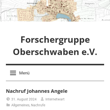
Zum
Inhalt
springen
Forschergruppe
Oberschwaben e.V.
Menü
Nachruf Johannes Angele
31. August 2024
Internetwart
Allgemeines
,
Nachrufe