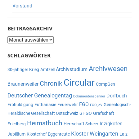
Vorstand
BEITRAGSARCHIV
Beitragsarchiv
SCHLAGWÖRTER
Archivwesen
Archivstudium
30-jähriger Krieg
Amtzell
Circular
Chronik
Braunenweiler
CompGen
Deutscher Genealogentag
Dorfbuch
Dokumentenscanner
FGO
Erbhuldigung
Euthanasie
Feuerwehr
Genealogisch-
FGO_eV
Heraldische Gesellschaft Ostschweiz
GHGO
Grafschaft
Heimatbuch
Inzigkofen
Friedberg
Herrschaft Scheer
Kloster Weingarten
Jubiläum
Klosterhof Eggenreute
Laiz